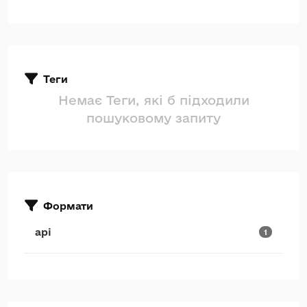
Теги
Немає Теги, які б підходили
пошуковому запиту
Формати
api
1