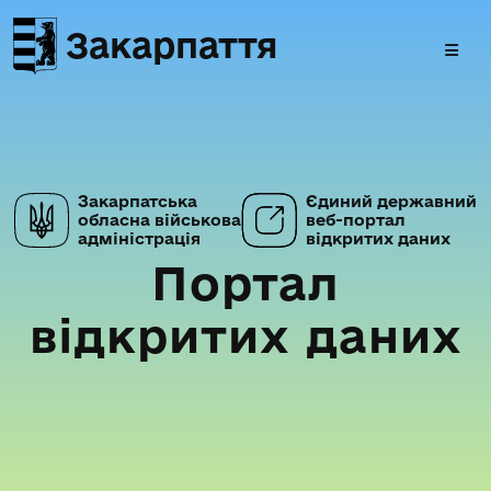
Закарпаття
Закарпатська
Єдиний державний
обласна військова
веб-портал
адміністрація
відкритих даних
Портал
відкритих даних