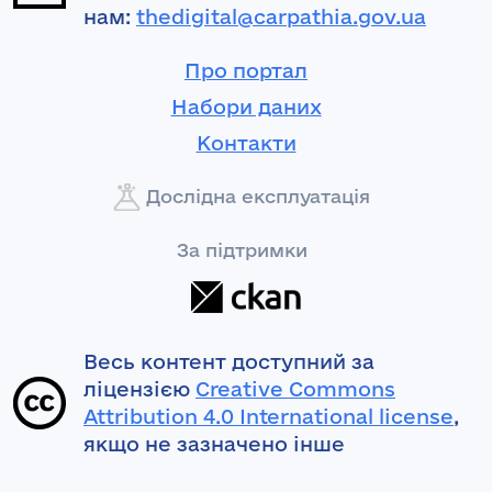
нам:
thedigital@carpathia.gov.ua
Про портал
Набори даних
Контакти
Дослідна експлуатація
За підтримки
Весь контент доступний за
ліцензією
Creative Commons
Attribution 4.0 International license
,
якщо не зазначено інше