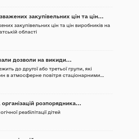
важених закупівельних цін та цін...
ених закупівельних цін та цін виробників на
атській області
мали дозволи на викиди...
жить до другої або третьої групи, які
н в атмосферне повітря стаціонарними...
 організацій розпорядника...
ічної реабілітації дітей