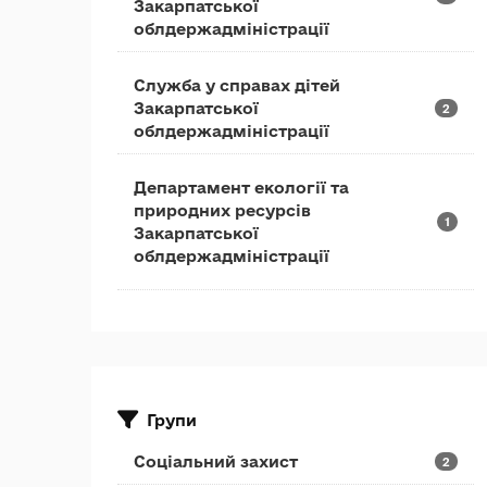
Закарпатської
облдержадміністрації
Служба у справах дітей
Закарпатської
2
облдержадміністрації
Департамент екології та
природних ресурсів
1
Закарпатської
облдержадміністрації
Групи
Соціальний захист
2