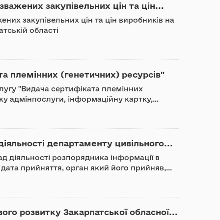
важених закупівельних цін та цін...
ених закупівельних цін та цін виробників на
атській області
та племінних (генетичних) ресурсів"
лугу "Видача сертифіката племінних
ку адмінпослуги, інформаційну картку,...
іяльності департаменту цивільного...
д діяльності розпорядника інформації в
дата прийняття, орган який його прийняв,...
го розвитку Закарпатської обласної...