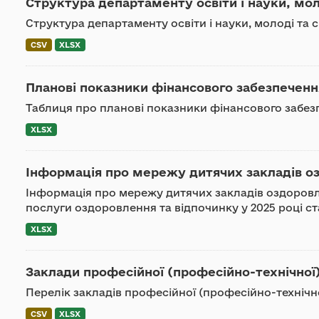
Структура департаменту освіти і науки, мол
Структура департаменту освіти і науки, молоді та
CSV
XLSX
Планові показники фінансового забезпечення
Таблиця про планові показники фінансового забезп
XLSX
Інформація про мережу дитячих закладів озд
Інформація про мережу дитячих закладів оздоровл
послуги оздоровлення та відпочинку у 2025 році ст
XLSX
Заклади професійної (професійно-технічної)
Перелік закладів професійної (професійно-технічно
CSV
XLSX