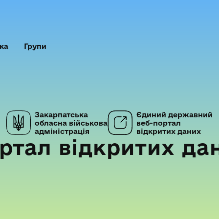
ка
Групи
Закарпатська
Єдиний державний
обласна військова
веб-портал
адміністрація
відкритих даних
ртал відкритих да