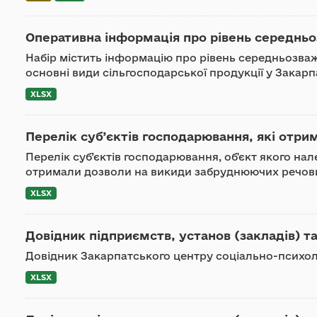
Оперативна інформація про рівень середньоз
Набір містить інформацію про рівень середньозваж
основні види сільгосподарської продукції у Закарп
XLSX
Перелік суб’єктів господарювання, які отри
Перелік суб’єктів господарювання, об'єкт якого нале
отримали дозволи на викиди забруднюючих речови
XLSX
Довідник підприємств, установ (закладів) та
Довідник Закарпатського центру соціально-психолог
XLSX