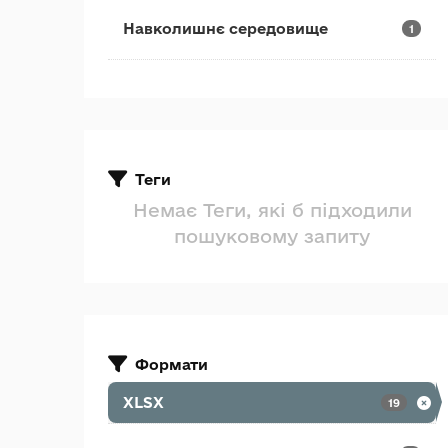
Навколишнє середовище
1
Теги
Немає Теги, які б підходили
пошуковому запиту
Формати
XLSX
19