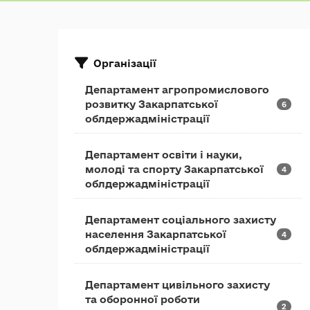
Організації
Департамент агропромислового
розвитку Закарпатської
6
облдержадміністрації
Департамент освіти і науки,
молоді та спорту Закарпатської
4
облдержадміністрації
Департамент соціального захисту
населення Закарпатської
4
облдержадміністрації
Департамент цивільного захисту
та оборонної роботи
2