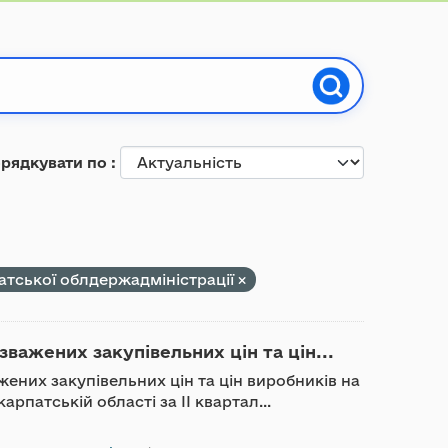
рядкувати по
тської облдержадміністрації
важених закупівельних цін та цін...
них закупівельних цін та цін виробників на
рпатській області за ІІ квартал...