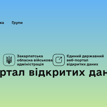
ка
Групи
Закарпатська
Єдиний державний
обласна військова
веб-портал
адміністрація
відкритих даних
ртал відкритих да