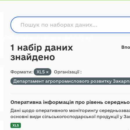
у Закарпатської облдержадміністрації
1 набір даних
Впо
знайдено
Формати:
XLS
Організації :
Департамент агропромислового розвитку Закарпа
Оперативна інформація про рівень середньоз
Дані щодо оперативного моніторингу середньозваже
основні види сільськогосподарської продукції у Зака
XLS