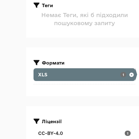
Теги
Немає Теги, які б підходили
пошуковому запиту
Формати
XLS
1
Ліцензії
CC-BY-4.0
1