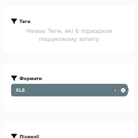
Теги
Немає Теги, які б підходили
пошуковому запиту
Формати
XLS
1
Ліцензії