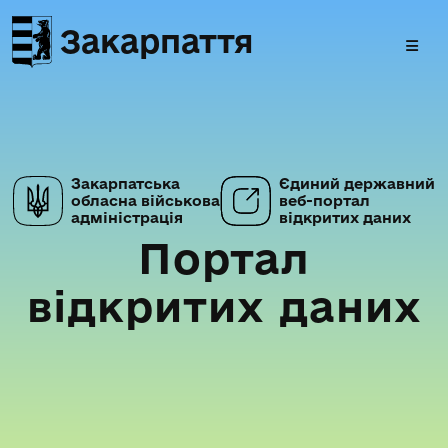
Закарпаття
Закарпатська
Єдиний державний
обласна військова
веб-портал
адміністрація
відкритих даних
Портал
відкритих даних