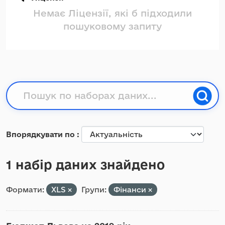
Немає Ліцензії, які б підходили
пошуковому запиту
Впорядкувати по
1 набір даних знайдено
Формати:
XLS
Групи:
Фінанси