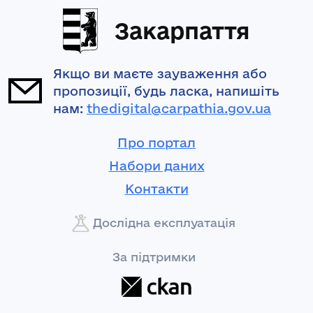
Закарпаття
Якщо ви маєте зауваження або
пропозиції, будь ласка, напишіть
нам:
thedigital@carpathia.gov.ua
Про портал
Набори даних
Контакти
Дослідна експлуатація
За підтримки