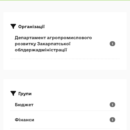
Організації
Департамент агропромислового
розвитку Закарпатської
1
облдержадміністрації
Групи
Бюджет
1
Фінанси
1