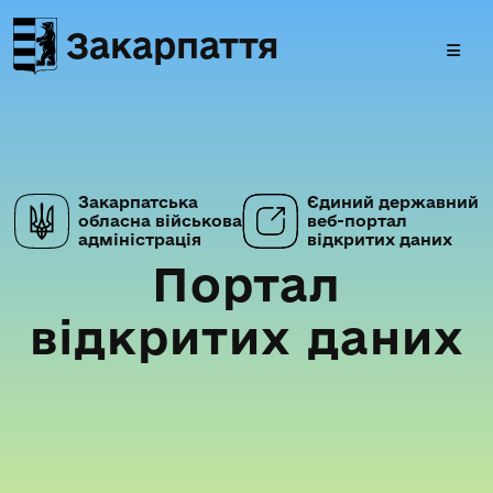
Закарпаття
Закарпатська
Єдиний державний
обласна військова
веб-портал
адміністрація
відкритих даних
Портал
відкритих даних