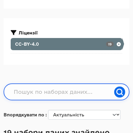
Ліцензії
CC-BY-4.0
19
Впорядкувати по
19 набори даних знайдено