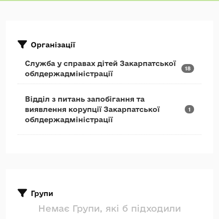
Організації
Служба у справах дітей Закарпатської
18
облдержадміністрації
Відділ з питань запобігання та
виявлення корупції Закарпатської
1
облдержадміністрації
Групи
Немає Групи, які б підходили