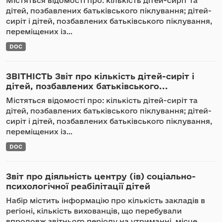
Містяться відомості про: кількість дітей-сиріт та
дітей, позбавлених батьківського піклування; дітей-
сиріт і дітей, позбавлених батьківського піклування,
переміщених із...
DOC
ЗВІТНІСТЬ Звіт про кількість дітей-сиріт і
дітей, позбавлених батьківського...
Містяться відомості про: кількість дітей-сиріт та
дітей, позбавлених батьківського піклування; дітей-
сиріт і дітей, позбавлених батьківського піклування,
переміщених із...
DOC
Звіт про діяльність центру (ів) соціально-
психологічної реабілітації дітей
Набір містить інформацію про кількість закладів в
регіоні, кількість вихованців, що перебували
впродовж звітнього періоду на утриманні, місце