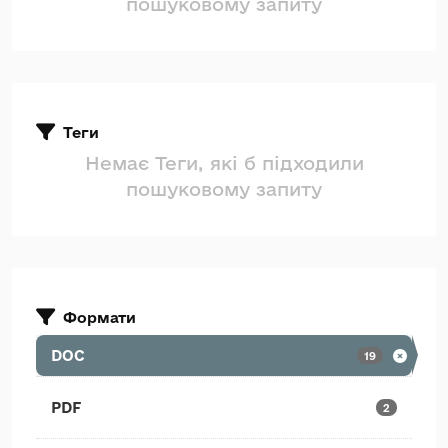
пошуковому запиту
Теги
Немає Теги, які б підходили
пошуковому запиту
Формати
DOC
19
PDF
2