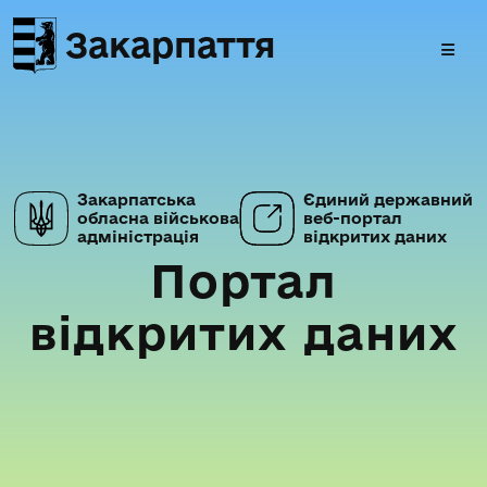
Закарпаття
Закарпатська
Єдиний державний
обласна військова
веб-портал
адміністрація
відкритих даних
Портал
відкритих даних