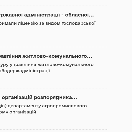
ржавної адміністрації - обласної...
отримали ліцензію за видом господарської
равління житлово-комунального...
ктуру управління житлово-комунального
облдержадміністрації
 організацій розпорядника...
адів) департаменту агропромислового
ому організацій