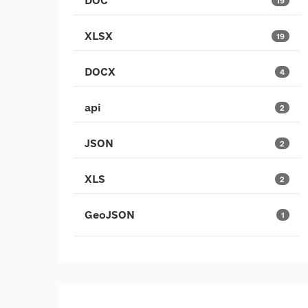
DOC
19
XLSX
19
DOCX
4
api
2
JSON
2
XLS
2
GeoJSON
1