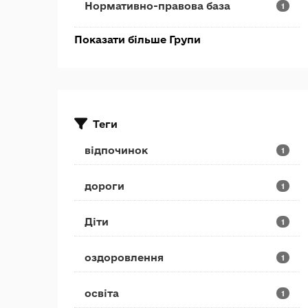
Нормативно-правова база
1
Показати більше Групи
Теги
відпочинок
1
дороги
1
Діти
1
оздоровлення
1
освіта
1