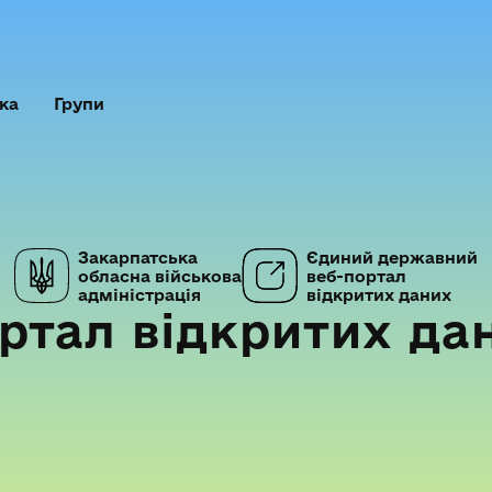
ка
Групи
Закарпатська
Єдиний державний
обласна військова
веб-портал
адміністрація
відкритих даних
ртал відкритих да