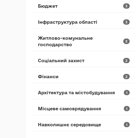
Бюджет
3
Інфраструктура області
3
Житлово-комунальне
2
господарство
Соціальний захист
2
Фінанси
2
Архітектура та містобудування
1
Місцеве самоврядування
1
Навколишнє середовище
1