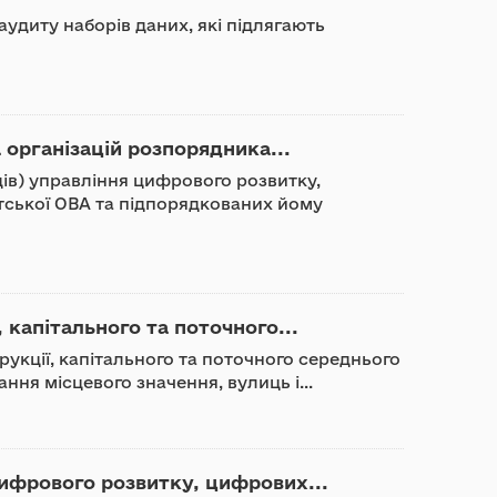
аудиту наборів даних, які підлягають
 організацій розпорядника...
дів) управління цифрового розвитку,
тської ОВА та підпорядкованих йому
 капітального та поточного...
трукції, капітального та поточного середнього
ння місцевого значення, вулиць і...
ифрового розвитку, цифрових...