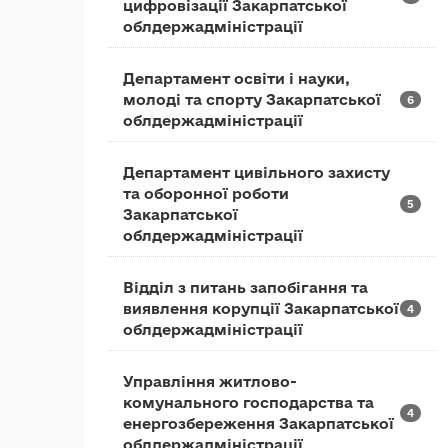
цифровізації Закарпатської
облдержадміністрації
Департамент освіти і науки,
молоді та спорту Закарпатської
6
облдержадміністрації
Департамент цивільного захисту
та оборонної роботи
5
Закарпатської
облдержадміністрації
Відділ з питань запобігання та
виявлення корупції Закарпатської
4
облдержадміністрації
Управління житлово-
комунального господарства та
4
енергозбереження Закарпатської
облдержадміністрації