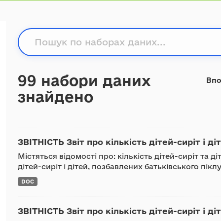
99 набори даних
Впо
знайдено
ЗВІТНІСТЬ Звіт про кількість дітей-сиріт і ді
Містяться відомості про: кількість дітей-сиріт та д
дітей-сиріт і дітей, позбавлених батьківського піклу
DOC
ЗВІТНІСТЬ Звіт про кількість дітей-сиріт і ді