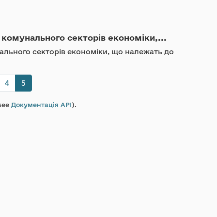
 комунального секторів економіки,...
ального секторів економіки, що належать до
4
5
see
Документація API
).