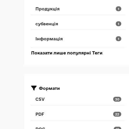
Продукція
1
субвенція
1
Інформація
1
Показати лише популярні Теги
Формати
CSV
30
PDF
22