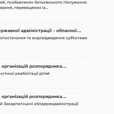
ітей, позбавлених батьківського піклування;
вання, переміщених із...
ржавної адміністрації - обласної...
допостачання та водовідведення суб'єктами
 організацій розпорядника...
ічної реабілітації дітей
 організацій розпорядника...
ей Закарпатської облдержадміністрації