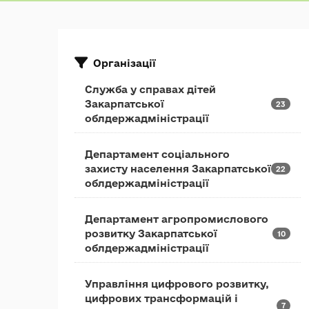
Організації
Служба у справах дітей
Закарпатської
23
облдержадміністрації
Департамент соціального
захисту населення Закарпатської
22
облдержадміністрації
Департамент агропромислового
розвитку Закарпатської
10
облдержадміністрації
Управління цифрового розвитку,
цифрових трансформацій і
7