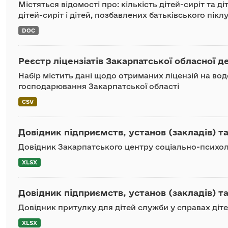
Містяться відомості про: кількість дітей-сиріт та д
дітей-сиріт і дітей, позбавлених батьківського піклу
DOC
Реєстр ліцензіатів Закарпатської обласної де
Набір містить дані щодо отриманих ліцензій на во
господарювання Закарпатської області
CSV
Довідник підприємств, установ (закладів) та
Довідник Закарпатського центру соціально-психолог
XLSX
Довідник підприємств, установ (закладів) та
Довідник притулку для дітей служби у справах діт
XLSX