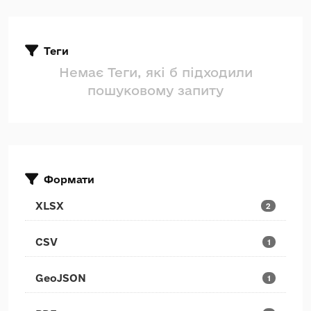
Теги
Немає Теги, які б підходили
пошуковому запиту
Формати
XLSX
2
CSV
1
GeoJSON
1