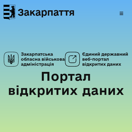
Закарпаття
Закарпатська
Єдиний державний
обласна військова
веб-портал
адміністрація
відкритих даних
Портал
відкритих даних