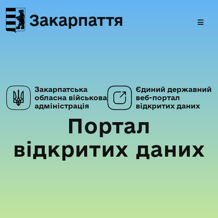
Закарпаття
Закарпатська
Єдиний державний
обласна військова
веб-портал
адміністрація
відкритих даних
Портал
відкритих даних