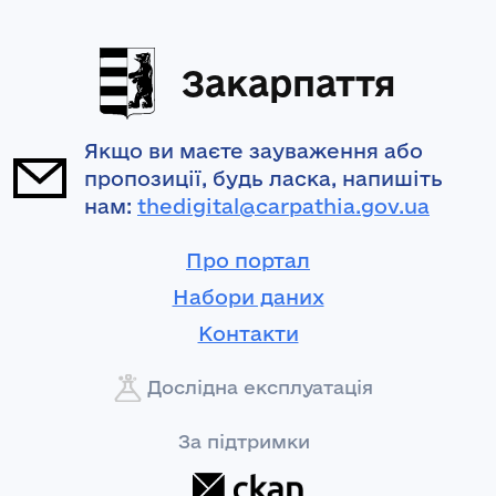
Закарпаття
Якщо ви маєте зауваження або
пропозиції, будь ласка, напишіть
нам:
thedigital@carpathia.gov.ua
Про портал
Набори даних
Контакти
Дослідна експлуатація
За підтримки