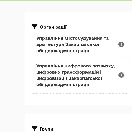
Організації
Управління містобудування та
архітектури Закарпатської
1
облдержадміністрації
Управління цифрового розвитку,
цифрових трансформацій і
1
цифровізації Закарпатської
облдержадміністрації
Групи