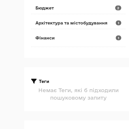
Бюджет
2
Архітектура та містобудування
1
Фінанси
1
Теги
Немає Теги, які б підходили
пошуковому запиту