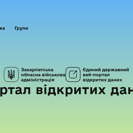
ка
Групи
Закарпатська
Єдиний державний
обласна військова
веб-портал
адміністрація
відкритих даних
ртал відкритих да