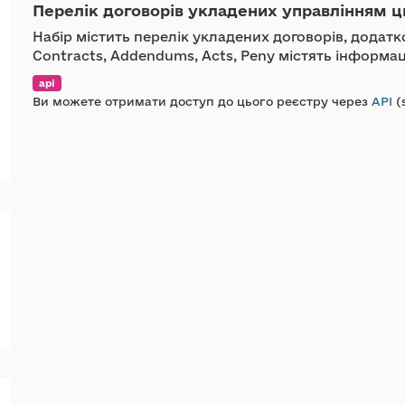
Перелік договорів укладених управлінням ц
Набір містить перелік укладених договорів, додатко
Contracts, Addendums, Acts, Peny містять інформац
api
Ви можете отримати доступ до цього реєстру через
API
(