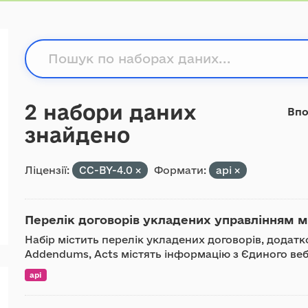
2 набори даних
Впо
знайдено
Ліцензії:
CC-BY-4.0
Формати:
api
Перелік договорів укладених управлінням мі
Набір містить перелік укладених договорів, додатко
Addendums, Acts містять інформацію з Єдиного веб
api