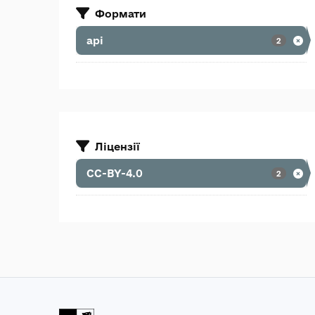
Формати
api
2
Ліцензії
CC-BY-4.0
2