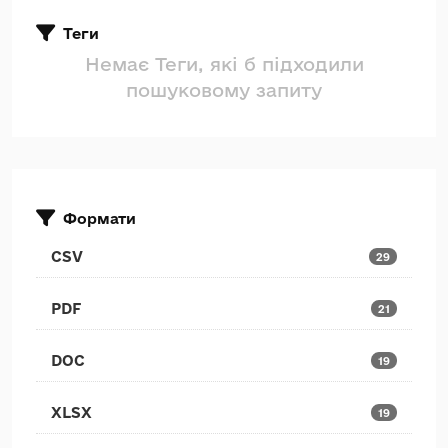
Теги
Немає Теги, які б підходили
пошуковому запиту
Формати
CSV
29
PDF
21
DOC
19
XLSX
19