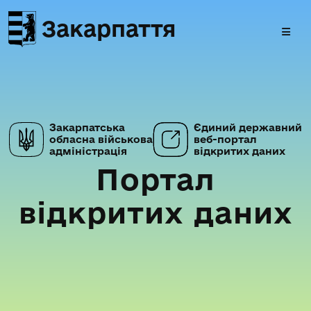
Закарпаття
Закарпатська
Єдиний державний
обласна військова
веб-портал
адміністрація
відкритих даних
Портал
відкритих даних