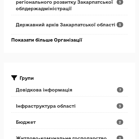
регіонального розвитку Закарпатської
3
облдержадміністрації
Державний архів Закарпатської області
3
Показати більше Організації
Групи
Довідкова інформація
7
Інфраструктура області
3
Бюджет
2
Житлово-комунальне господарство
2