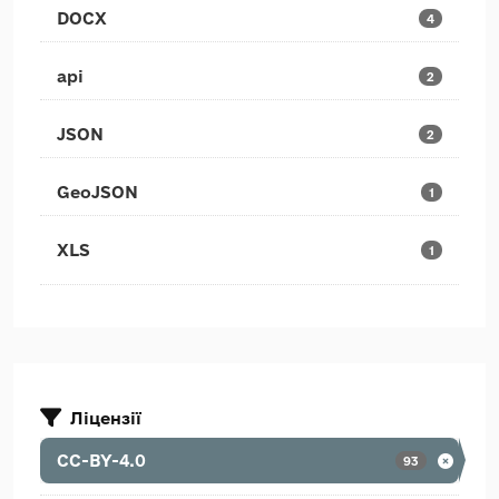
DOCX
4
api
2
JSON
2
GeoJSON
1
XLS
1
Ліцензії
CC-BY-4.0
93