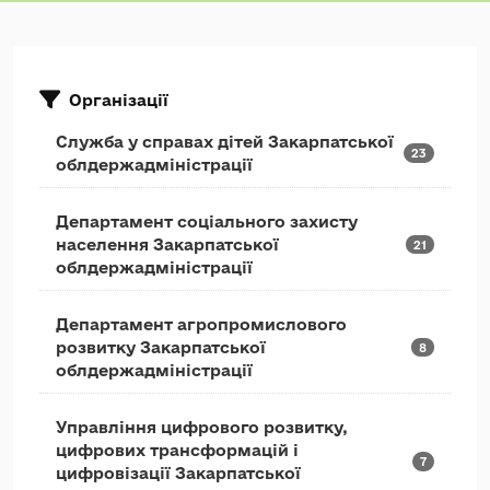
Організації
Служба у справах дітей Закарпатської
23
облдержадміністрації
Департамент соціального захисту
населення Закарпатської
21
облдержадміністрації
Департамент агропромислового
розвитку Закарпатської
8
облдержадміністрації
Управління цифрового розвитку,
цифрових трансформацій і
7
цифровізації Закарпатської