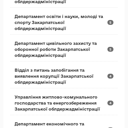
облдержадміністрації
Департамент освіти і науки, молоді та
спорту Закарпатської
5
облдержадміністрації
Департамент цивільного захисту та
оборонної роботи Закарпатської
5
облдержадміністрації
Відділ з питань запобігання та
виявлення корупції Закарпатської
4
облдержадміністрації
Управління житлово-комунального
господарства та енергозбереження
4
Закарпатської облдержадміністрації
Департамент економічного та