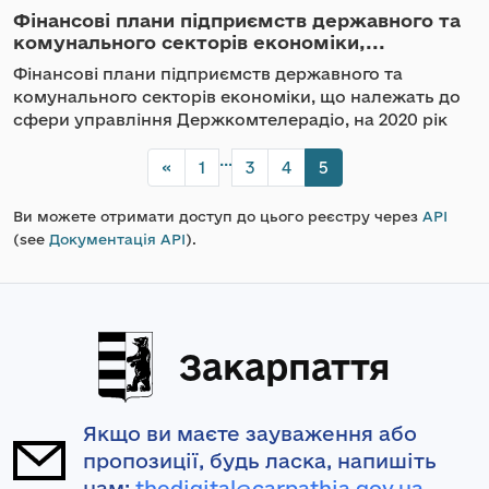
Фінансові плани підприємств державного та
комунального секторів економіки,...
Фінансові плани підприємств державного та
комунального секторів економіки, що належать до
сфери управління Держкомтелерадіо, на 2020 рік
...
«
1
3
4
5
Ви можете отримати доступ до цього реєстру через
API
(see
Документація API
).
Закарпаття
Якщо ви маєте зауваження або
пропозиції, будь ласка, напишіть
нам:
thedigital@carpathia.gov.ua