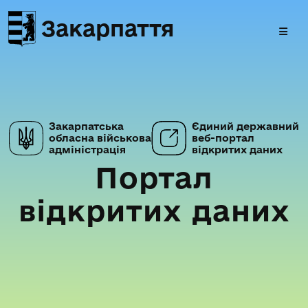
Закарпаття
Закарпатська
Єдиний державний
обласна військова
веб-портал
адміністрація
відкритих даних
Портал
відкритих даних