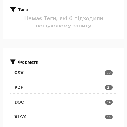
Теги
Немає Теги, які б підходили
пошуковому запиту
Формати
CSV
29
PDF
21
DOC
19
XLSX
19