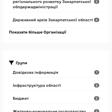
регіонального розвитку Закарпатської
3
облдержадміністрації
Державний архів Закарпатської області
3
Показати більше Організації
Групи
Довідкова інформація
7
Інфраструктура області
3
Бюджет
2
Житлово-комунальне господарство
2