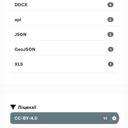
DOCX
4
api
2
JSON
2
GeoJSON
1
XLS
1
Ліцензії
CC-BY-4.0
93