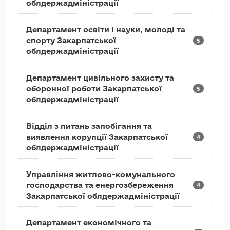
облдержадміністрації
Департамент освіти і науки, молоді та
спорту Закарпатської
5
облдержадміністрації
Департамент цивільного захисту та
оборонної роботи Закарпатської
5
облдержадміністрації
Відділ з питань запобігання та
виявлення корупції Закарпатської
4
облдержадміністрації
Управління житлово-комунального
господарства та енергозбереження
4
Закарпатської облдержадміністрації
Департамент економічного та