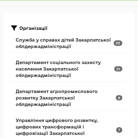
Організації
Служба у справах дітей Закарпатської
23
облдержадміністрації
Департамент соціального захисту
населення Закарпатської
21
облдержадміністрації
Департамент агропромислового
розвитку Закарпатської
8
облдержадміністрації
Управління цифрового розвитку,
цифрових трансформацій і
7
цифровізації Закарпатської