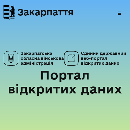
Закарпаття
Закарпатська
Єдиний державний
обласна військова
веб-портал
адміністрація
відкритих даних
Портал
відкритих даних