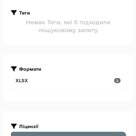
Теги
Немає Теги, які б підходили
пошуковому запиту
Формати
XLSX
2
Ліцензії