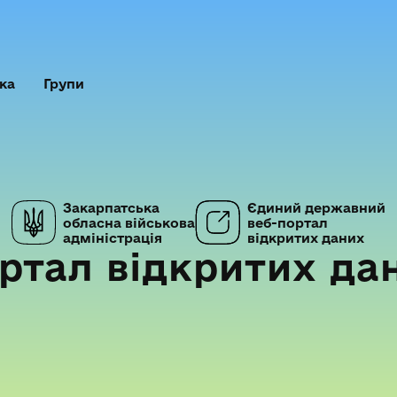
ка
Групи
Закарпатська
Єдиний державний
обласна військова
веб-портал
адміністрація
відкритих даних
ртал відкритих да