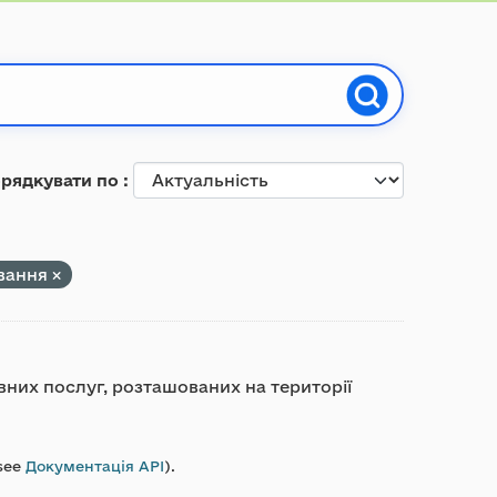
рядкувати по
вання
вних послуг, розташованих на території
see
Документація API
).