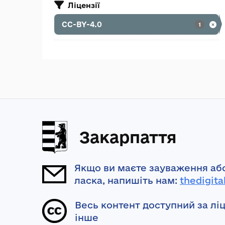
Ліцензії
CC-BY-4.0
1
Закарпаття
Якщо ви маєте зауваження або
ласка, напишіть нам:
thedigita
Весь контент доступний за лі
інше