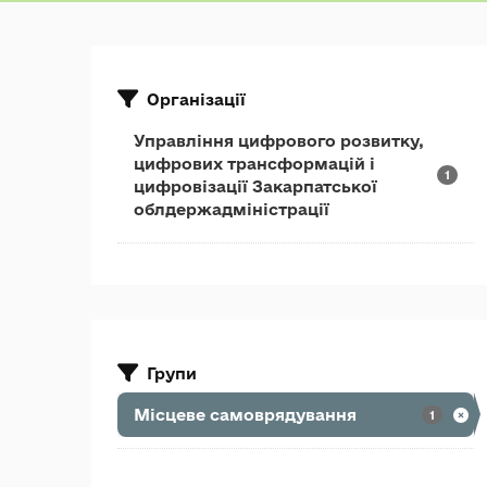
Організації
Управління цифрового розвитку,
цифрових трансформацій і
1
цифровізації Закарпатської
облдержадміністрації
Групи
Місцеве самоврядування
1