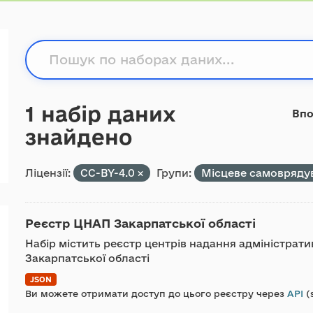
1 набір даних
Впо
знайдено
Ліцензії:
CC-BY-4.0
Групи:
Місцеве самовряду
Реєстр ЦНАП Закарпатської області
Набір містить реєстр центрів надання адміністрати
Закарпатської області
JSON
Ви можете отримати доступ до цього реєстру через
API
(