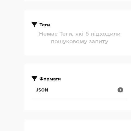
Теги
Немає Теги, які б підходили
пошуковому запиту
Формати
JSON
1