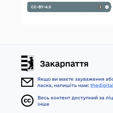
CC-BY-4.0
1
Закарпаття
Якщо ви маєте зауваження або
ласка, напишіть нам:
thedigita
Весь контент доступний за лі
інше