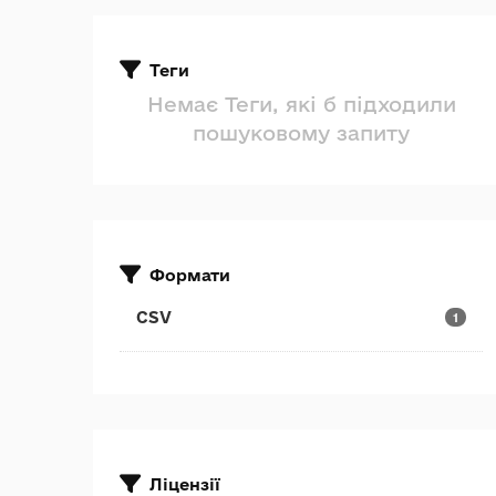
Теги
Немає Теги, які б підходили
пошуковому запиту
Формати
CSV
1
Ліцензії