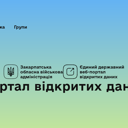
ка
Групи
Закарпатська
Єдиний державний
обласна військова
веб-портал
адміністрація
відкритих даних
ртал відкритих да