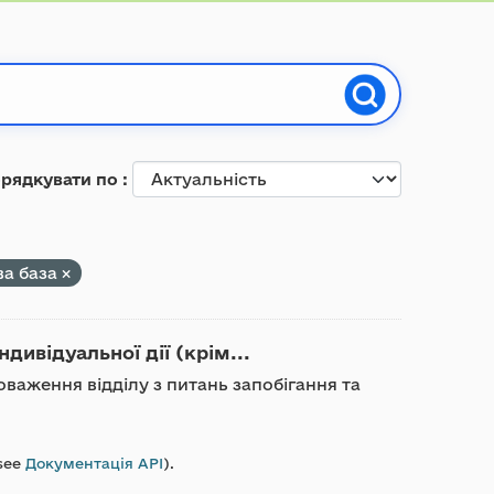
рядкувати по
а база
дивідуальної дії (крім...
оваження відділу з питань запобігання та
see
Документація API
).