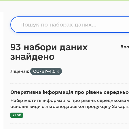
93 набори даних
Впо
знайдено
Ліцензії:
CC-BY-4.0
Оперативна інформація про рівень середньоз
Набір містить інформацію про рівень середньозваж
основні види сільгосподарської продукції у Закарп
XLSX