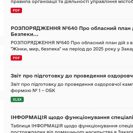
правила організації та діяльності управління містоб
PDF
РОЗПОРЯДЖЕННЯ №640 Про обласний план ді
Безпеки...
РОЗПОРЯДЖЕННЯ №640 Про обласний план дій з ви
"Жінки, мир, безпека" на період до 2025 року у Зак
PDF
Звіт про підготовку до проведення оздоровчо
Звіт про підготовку до проведення оздоровчої камп
формою № 1 – ОБК
XLSX
ІНФОРМАЦІЯ щодо функціонування спеціаліз
Таблиця ІНФОРМАЦІЯ щодо функціонування спеціал
постраждалих від домашнього насильства в Закарп