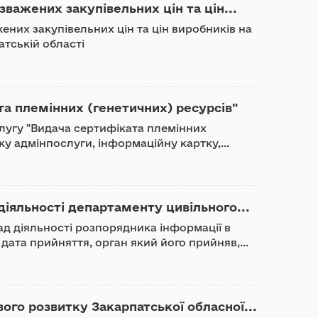
важених закупівельних цін та цін...
ених закупівельних цін та цін виробників на
атській області
та племінних (генетичних) ресурсів"
лугу "Видача сертифіката племінних
ку адмінпослуги, інформаційну картку,...
іяльності департаменту цивільного...
д діяльності розпорядника інформації в
дата прийняття, орган який його прийняв,...
го розвитку Закарпатської обласної...