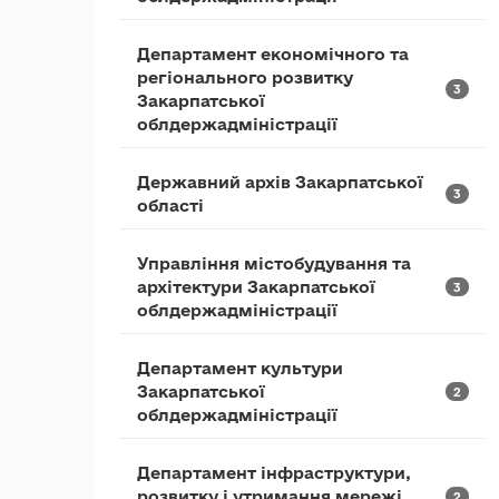
Департамент економічного та
регіонального розвитку
3
Закарпатської
облдержадміністрації
Державний архів Закарпатської
3
області
Управління містобудування та
архітектури Закарпатської
3
облдержадміністрації
Департамент культури
Закарпатської
2
облдержадміністрації
Департамент інфраструктури,
розвитку і утримання мережі
2