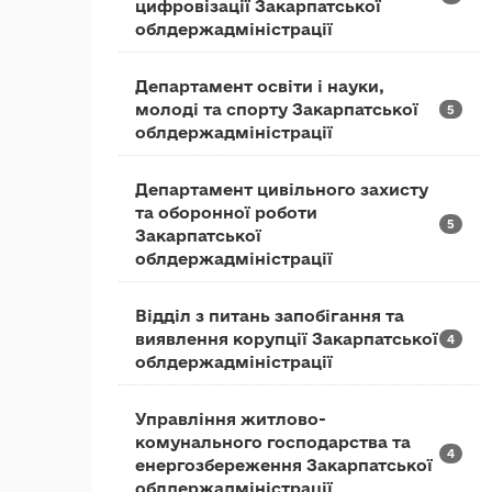
цифровізації Закарпатської
облдержадміністрації
Департамент освіти і науки,
молоді та спорту Закарпатської
5
облдержадміністрації
Департамент цивільного захисту
та оборонної роботи
5
Закарпатської
облдержадміністрації
Відділ з питань запобігання та
виявлення корупції Закарпатської
4
облдержадміністрації
Управління житлово-
комунального господарства та
4
енергозбереження Закарпатської
облдержадміністрації