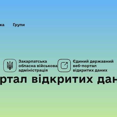
ка
Групи
Закарпатська
Єдиний державний
обласна військова
веб-портал
адміністрація
відкритих даних
ртал відкритих да