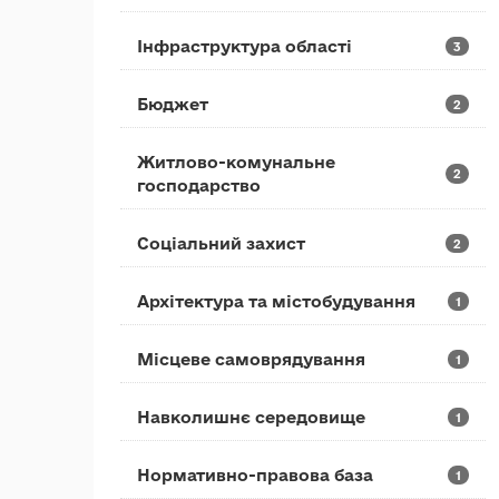
Інфраструктура області
3
Бюджет
2
Житлово-комунальне
2
господарство
Соціальний захист
2
Архітектура та містобудування
1
Місцеве самоврядування
1
Навколишнє середовище
1
Нормативно-правова база
1