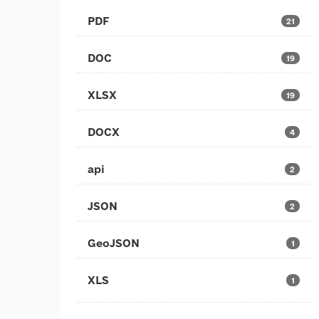
PDF
21
DOC
19
XLSX
19
DOCX
4
api
2
JSON
2
GeoJSON
1
XLS
1