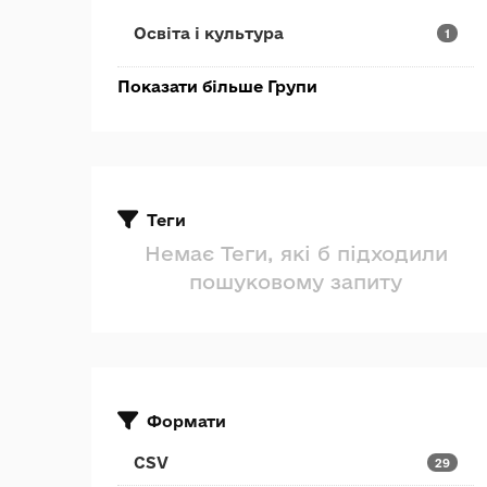
Освіта і культура
1
Показати більше Групи
Теги
Немає Теги, які б підходили
пошуковому запиту
Формати
CSV
29