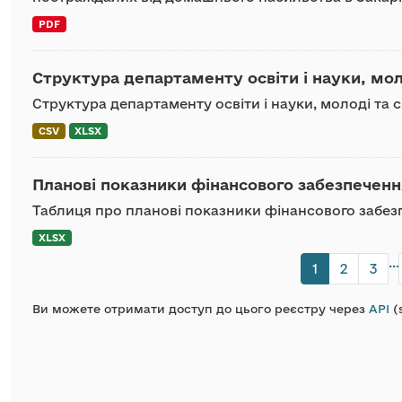
PDF
Структура департаменту освіти і науки, мол
Структура департаменту освіти і науки, молоді та
CSV
XLSX
Планові показники фінансового забезпечення
Таблиця про планові показники фінансового забезп
XLSX
...
1
2
3
Ви можете отримати доступ до цього реєстру через
API
(