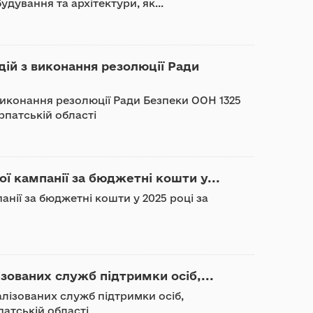
удування та архітектури, як...
й з виконання резолюції Ради
конання резолюції Ради Безпеки ООН 1325
арпатській області
ї кампанії за бюджетні кошти у...
анії за бюджетні кошти у 2025 році за
ованих служб підтримки осіб,...
ізованих служб підтримки осіб,
атській області