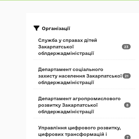
Організації
Служба у справах дітей
Закарпатської
23
облдержадміністрації
Департамент соціального
захисту населення Закарпатської
21
облдержадміністрації
Департамент агропромислового
розвитку Закарпатської
8
облдержадміністрації
Управління цифрового розвитку,
цифрових трансформацій і
7