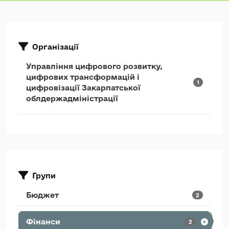
Організації
Управління цифрового розвитку,
цифрових трансформацій і
1
цифровізації Закарпатської
облдержадміністрації
Групи
Бюджет
2
Фінанси
2