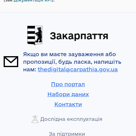
(see
Документація API
).
Закарпаття
Якщо ви маєте зауваження або
пропозиції, будь ласка, напишіть
нам:
thedigital@carpathia.gov.ua
Про портал
Набори даних
Контакти
Дослідна експлуатація
За підтримки