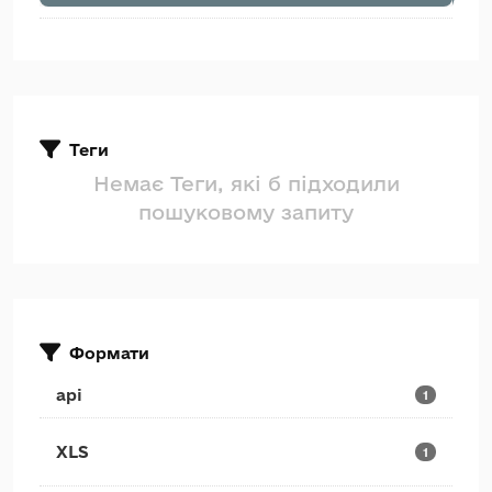
Теги
Немає Теги, які б підходили
пошуковому запиту
Формати
api
1
XLS
1