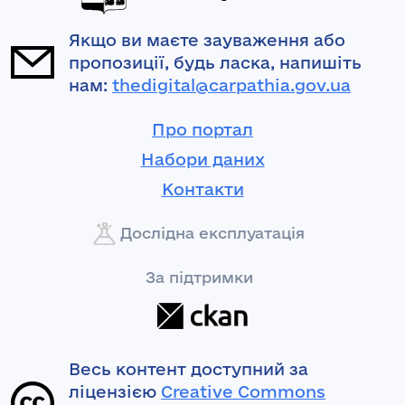
Якщо ви маєте зауваження або
пропозиції, будь ласка, напишіть
нам:
thedigital@carpathia.gov.ua
Про портал
Набори даних
Контакти
Дослідна експлуатація
За підтримки
Весь контент доступний за
ліцензією
Creative Commons