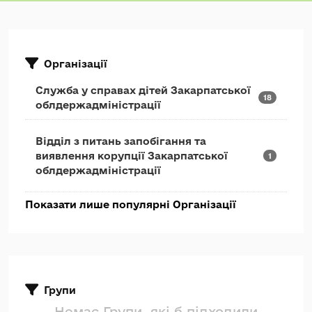
Організації
Служба у справах дітей Закарпатської
18
облдержадміністрації
Відділ з питань запобігання та
виявлення корупції Закарпатської
1
облдержадміністрації
Показати лише популярні Організації
Групи
Немає Групи, які б підходили