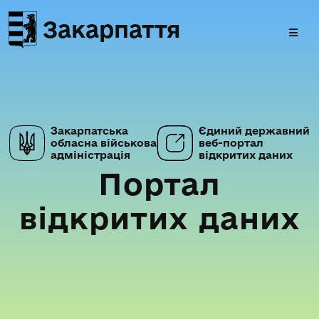
Закарпаття
Закарпатська
Єдиний державний
обласна військова
веб-портал
адміністрація
відкритих даних
Портал
відкритих даних