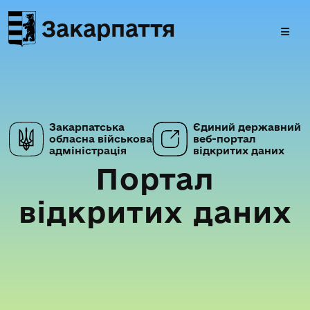
Закарпаття
Закарпатська
Єдиний державний
обласна військова
веб-портал
адміністрація
відкритих даних
Портал
відкритих даних