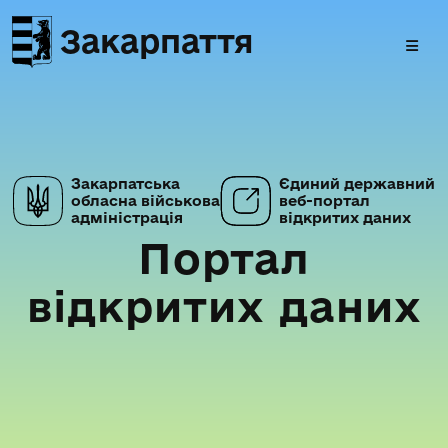
Закарпаття
Закарпатська
Єдиний державний
обласна військова
веб-портал
адміністрація
відкритих даних
Портал
відкритих даних