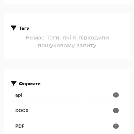
Теги
Немає Теги, які б підходили
пошуковому запиту
Формати
api
1
DOCX
1
PDF
1