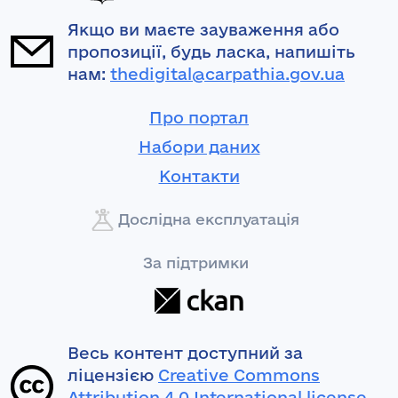
Якщо ви маєте зауваження або
пропозиції, будь ласка, напишіть
нам:
thedigital@carpathia.gov.ua
Про портал
Набори даних
Контакти
Дослідна експлуатація
За підтримки
Весь контент доступний за
ліцензією
Creative Commons
Attribution 4.0 International license
,