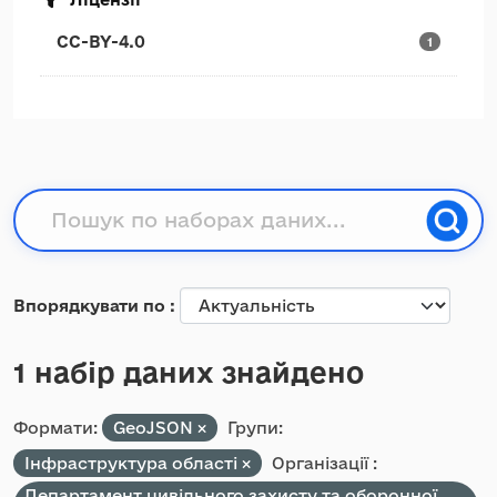
CC-BY-4.0
1
Впорядкувати по
1 набір даних знайдено
Формати:
GeoJSON
Групи:
Інфраструктура області
Організації :
Департамент цивільного захисту та оборонної