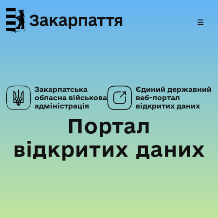
Закарпаття
Закарпатська
Єдиний державний
обласна військова
веб-портал
адміністрація
відкритих даних
Портал
відкритих даних