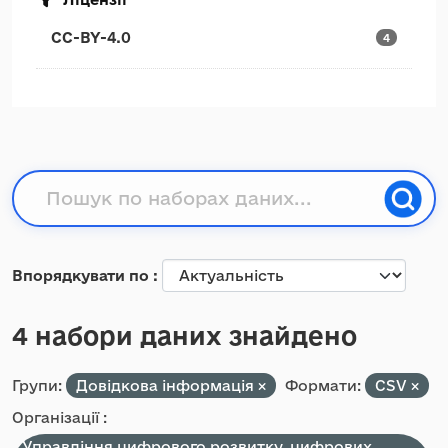
CC-BY-4.0
4
Впорядкувати по
4 набори даних знайдено
Групи:
Довідкова інформація
Формати:
CSV
Організації :
Управління цифрового розвитку, цифрових