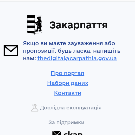
Закарпаття
Якщо ви маєте зауваження або
пропозиції, будь ласка, напишіть
нам:
thedigital@carpathia.gov.ua
Про портал
Набори даних
Контакти
Дослідна експлуатація
За підтримки