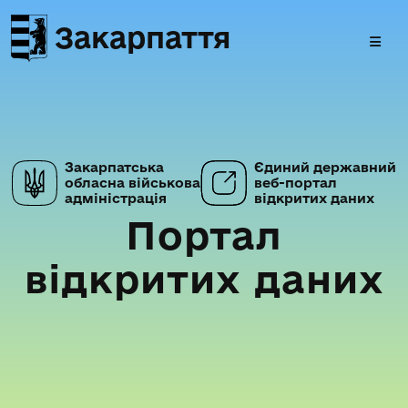
Закарпаття
Закарпатська
Єдиний державний
обласна військова
веб-портал
адміністрація
відкритих даних
Портал
відкритих даних