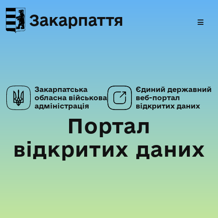
Закарпаття
Закарпатська
Єдиний державний
обласна військова
веб-портал
адміністрація
відкритих даних
Портал
відкритих даних