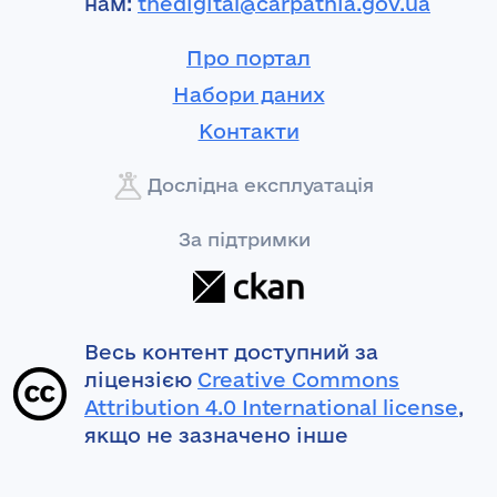
нам:
thedigital@carpathia.gov.ua
Про портал
Набори даних
Контакти
Дослідна експлуатація
За підтримки
Весь контент доступний за
ліцензією
Creative Commons
Attribution 4.0 International license
,
якщо не зазначено інше