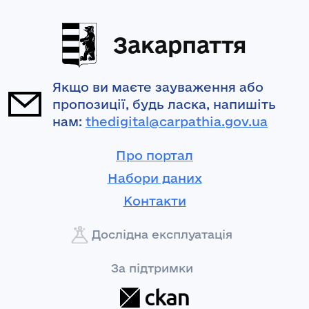
Закарпаття
Якщо ви маєте зауваження або
пропозиції, будь ласка, напишіть
нам:
thedigital@carpathia.gov.ua
Про портал
Набори даних
Контакти
Дослідна експлуатація
За підтримки