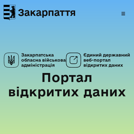
Закарпаття
Закарпатська
Єдиний державний
обласна військова
веб-портал
адміністрація
відкритих даних
Портал
відкритих даних