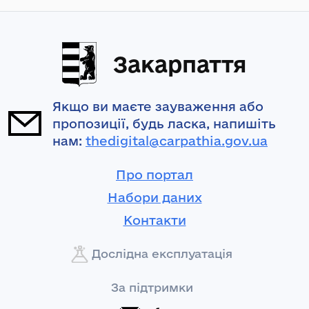
Закарпаття
Якщо ви маєте зауваження або
пропозиції, будь ласка, напишіть
нам:
thedigital@carpathia.gov.ua
Про портал
Набори даних
Контакти
Дослідна експлуатація
За підтримки