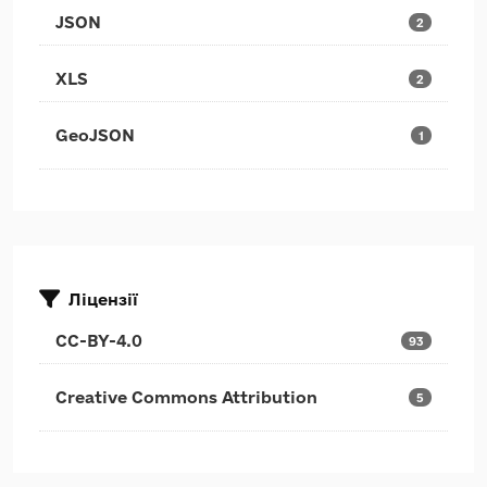
JSON
2
XLS
2
GeoJSON
1
Ліцензії
CC-BY-4.0
93
Creative Commons Attribution
5