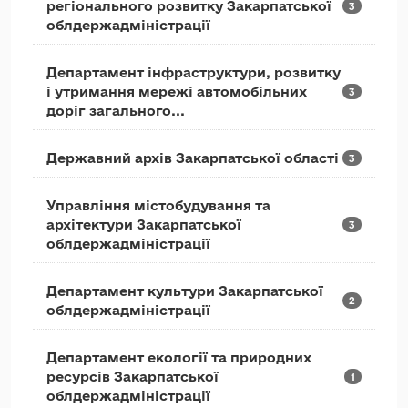
регіонального розвитку Закарпатської
3
облдержадміністрації
Департамент інфраструктури, розвитку
і утримання мережі автомобільних
3
доріг загального...
Державний архів Закарпатської області
3
Управління містобудування та
архітектури Закарпатської
3
облдержадміністрації
Департамент культури Закарпатської
2
облдержадміністрації
Департамент екології та природних
ресурсів Закарпатської
1
облдержадміністрації