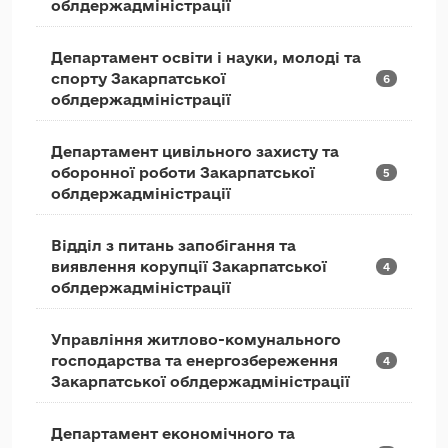
облдержадміністрації
Департамент освіти і науки, молоді та
спорту Закарпатської
6
облдержадміністрації
Департамент цивільного захисту та
оборонної роботи Закарпатської
5
облдержадміністрації
Відділ з питань запобігання та
виявлення корупції Закарпатської
4
облдержадміністрації
Управління житлово-комунального
господарства та енергозбереження
4
Закарпатської облдержадміністрації
Департамент економічного та