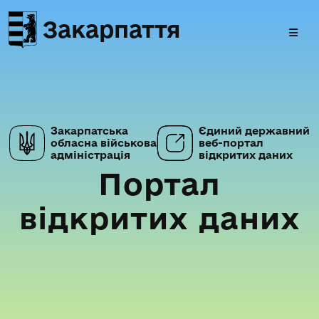
Закарпаття
Закарпатська
Єдиний державний
обласна військова
веб-портал
адміністрація
відкритих даних
Портал
відкритих даних