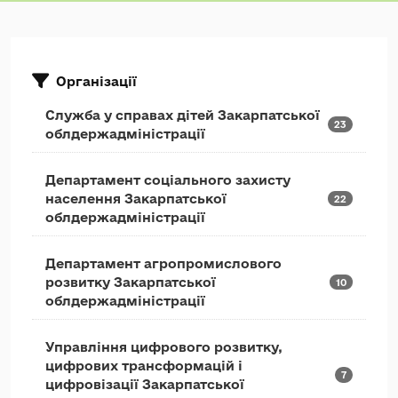
Організації
Служба у справах дітей Закарпатської
23
облдержадміністрації
Департамент соціального захисту
населення Закарпатської
22
облдержадміністрації
Департамент агропромислового
розвитку Закарпатської
10
облдержадміністрації
Управління цифрового розвитку,
цифрових трансформацій і
7
цифровізації Закарпатської