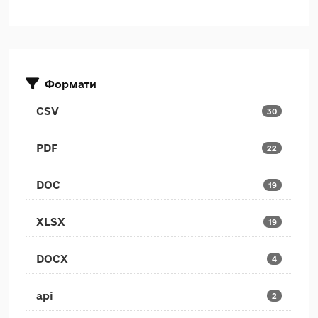
Формати
CSV
30
PDF
22
DOC
19
XLSX
19
DOCX
4
api
2