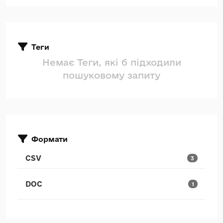
Теги
Немає Теги, які б підходили
пошуковому запиту
Формати
CSV
3
DOC
1