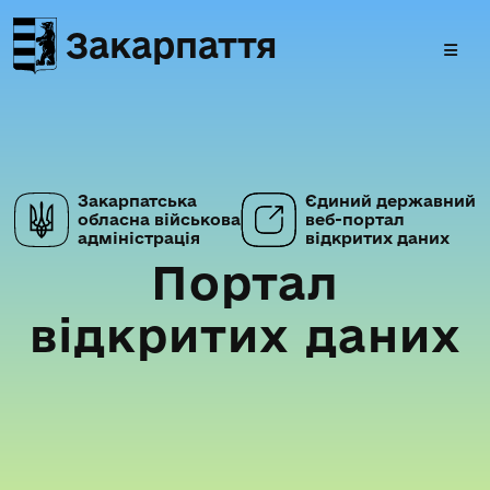
Закарпаття
Закарпатська
Єдиний державний
обласна військова
веб-портал
адміністрація
відкритих даних
Портал
відкритих даних