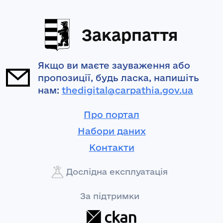
Закарпаття
Якщо ви маєте зауваження або
пропозиції, будь ласка, напишіть
нам:
thedigital@carpathia.gov.ua
Про портал
Набори даних
Контакти
Дослідна експлуатація
За підтримки