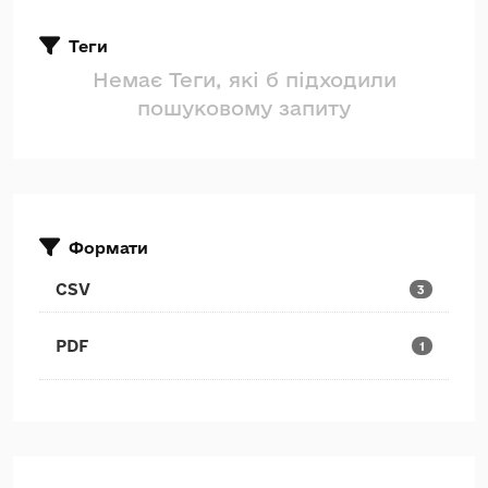
Теги
Немає Теги, які б підходили
пошуковому запиту
Формати
CSV
3
PDF
1