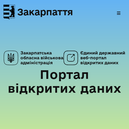
Закарпаття
Закарпатська
Єдиний державний
обласна військова
веб-портал
адміністрація
відкритих даних
Портал
відкритих даних