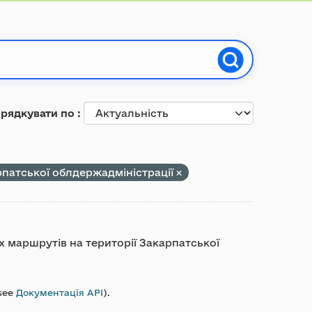
рядкувати по
рпатської облдержадміністрації
 маршрутів на території Закарпатської
see
Документація API
).