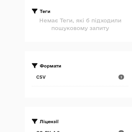
Теги
Немає Теги, які б підходили
пошуковому запиту
Формати
CSV
1
Ліцензії