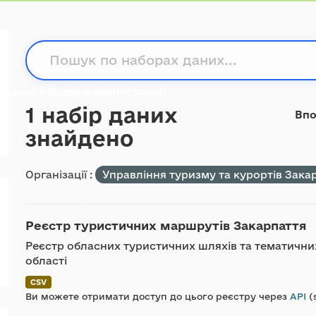
атської облдержадміністрації
1 набір даних
Впо
знайдено
Організації :
Управління туризму та курортів Зака
Реєстр туристичних маршрутів Закарпаття
Реєстр обласних туристичних шляхів та тематичних
області
CSV
Ви можете отримати доступ до цього реєстру через
API
(