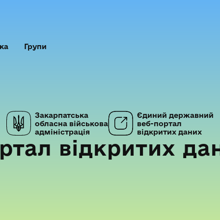
ка
Групи
Закарпатська
Єдиний державний
обласна військова
веб-портал
адміністрація
відкритих даних
ртал відкритих да