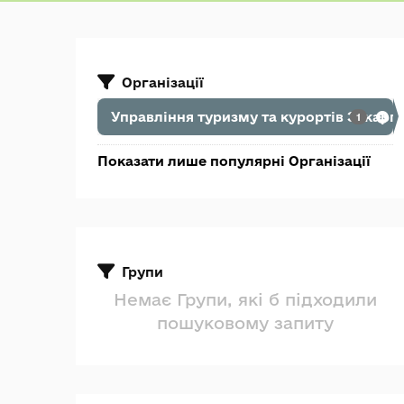
Організації
Управління туризму та курортів Закарп
1
Показати лише популярні Організації
Групи
Немає Групи, які б підходили
пошуковому запиту