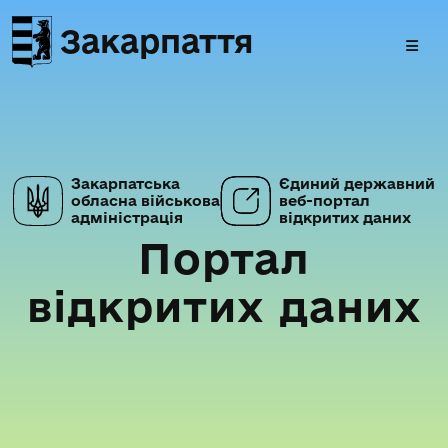
Закарпаття
Закарпатська
Єдиний державний
обласна військова
веб-портал
адміністрація
відкритих даних
Портал
відкритих даних