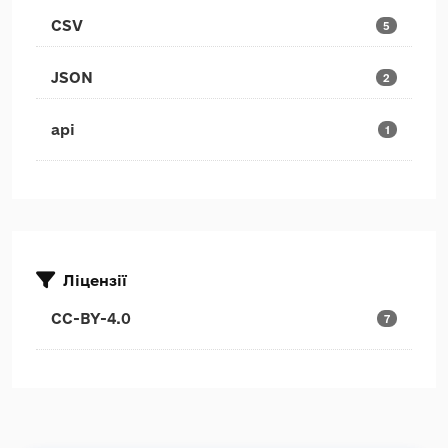
CSV
5
JSON
2
api
1
Ліцензії
CC-BY-4.0
7