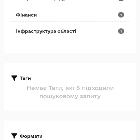
Фінанси
1
Інфраструктура області
1
Теги
Немає Теги, які б підходили
пошуковому запиту
Формати