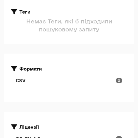
Теги
Немає Теги, які б підходили
пошуковому запиту
Формати
CSV
3
Ліцензії