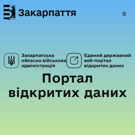
Закарпаття
Закарпатська
Єдиний державний
обласна військова
веб-портал
адміністрація
відкритих даних
Портал
відкритих даних