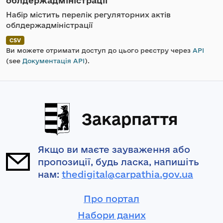
облдержадміністрації
Набір містить перелік регуляторних актів
облдержадміністрації
CSV
Ви можете отримати доступ до цього реєстру через
API
(see
Документація API
).
Закарпаття
Якщо ви маєте зауваження або
пропозиції, будь ласка, напишіть
нам:
thedigital@carpathia.gov.ua
Про портал
Набори даних