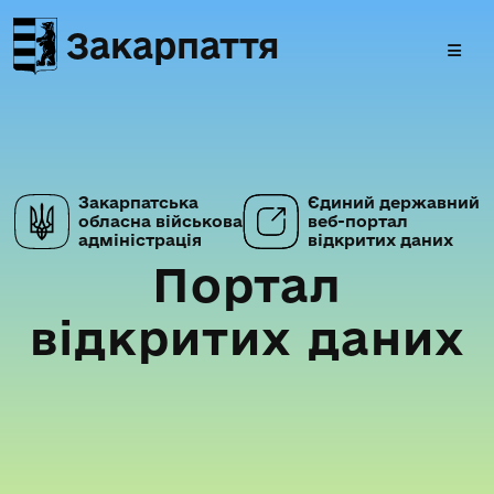
Закарпаття
Закарпатська
Єдиний державний
обласна військова
веб-портал
адміністрація
відкритих даних
Портал
відкритих даних