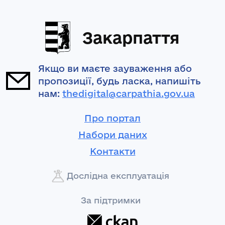
Закарпаття
Якщо ви маєте зауваження або
пропозиції, будь ласка, напишіть
нам:
thedigital@carpathia.gov.ua
Про портал
Набори даних
Контакти
Дослідна експлуатація
За підтримки