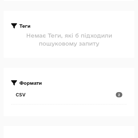
Теги
Немає Теги, які б підходили
пошуковому запиту
Формати
CSV
2