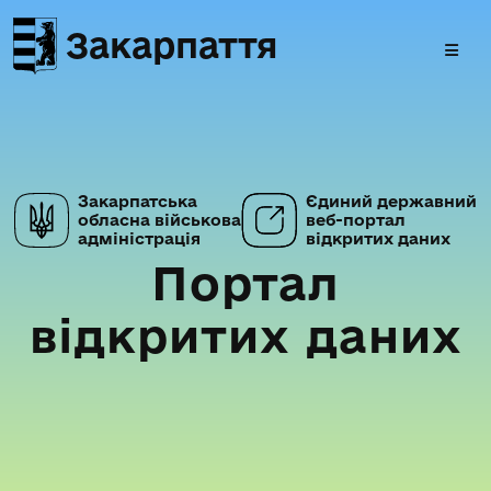
Закарпаття
Закарпатська
Єдиний державний
обласна військова
веб-портал
адміністрація
відкритих даних
Портал
відкритих даних