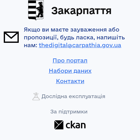
Закарпаття
Якщо ви маєте зауваження або
пропозиції, будь ласка, напишіть
нам:
thedigital@carpathia.gov.ua
Про портал
Набори даних
Контакти
Дослідна експлуатація
За підтримки