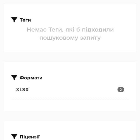
Теги
Немає Теги, які б підходили
пошуковому запиту
Формати
XLSX
2
Ліцензії