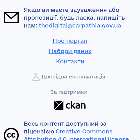
Якщо ви маєте зауваження або
пропозиції, будь ласка, напишіть
нам:
thedigital@carpathia.gov.ua
Про портал
Набори даних
Контакти
Дослідна експлуатація
За підтримки
Весь контент доступний за
ліцензією
Creative Commons
Attribution 4.0 International license
,