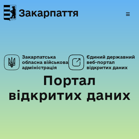
Закарпаття
Закарпатська
Єдиний державний
обласна військова
веб-портал
адміністрація
відкритих даних
Портал
відкритих даних