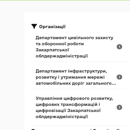
Організації
Департамент цивільного захисту
та оборонної роботи
1
Закарпатської
облдержадміністрації
Департамент інфраструктури,
розвитку і утримання мережі
1
автомобільних доріг загального...
Управління цифрового розвитку,
цифрових трансформацій і
1
цифровізації Закарпатської
облдержадміністрації