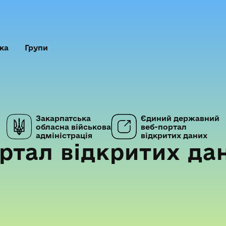
ка
Групи
Закарпатська
Єдиний державний
обласна військова
веб-портал
адміністрація
відкритих даних
ртал відкритих да