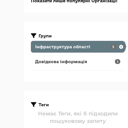
Показати лише популярні Організації
Групи
Інфраструктура області
3
Довідкова інформація
1
Теги
Немає Теги, які б підходили
пошуковому запиту