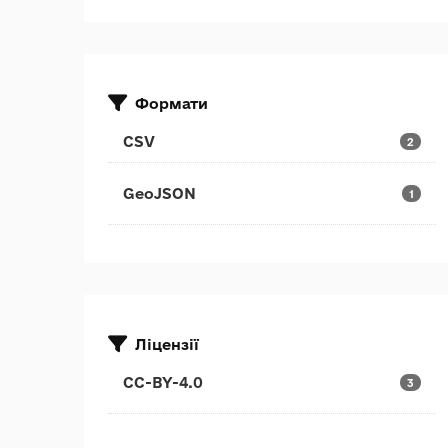
Формати
CSV
2
GeoJSON
1
Ліцензії
CC-BY-4.0
3