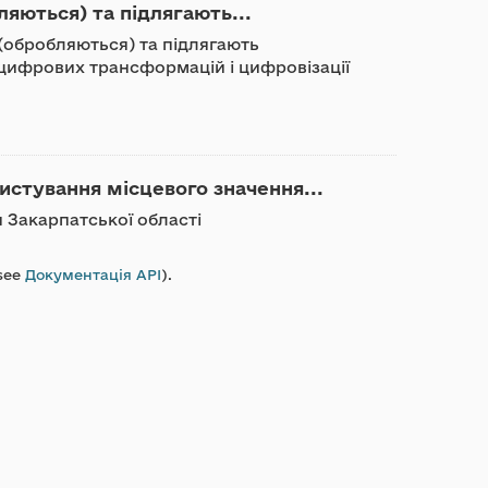
ляються) та підлягають...
 (обробляються) та підлягають
ифрових трансформацій і цифровізації
истування місцевого значення...
я Закарпатської області
see
Документація API
).