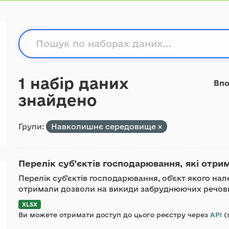
1 набір даних
Впо
знайдено
Групи:
Навколишнє середовище
Перелік суб’єктів господарювання, які отри
Перелік суб’єктів господарювання, об'єкт якого нале
отримали дозволи на викиди забруднюючих речови
XLSX
Ви можете отримати доступ до цього реєстру через
API
(