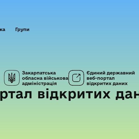
ка
Групи
Закарпатська
Єдиний державний
обласна військова
веб-портал
адміністрація
відкритих даних
ртал відкритих да