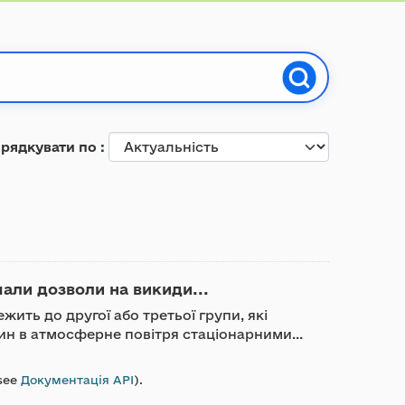
рядкувати по
мали дозволи на викиди...
жить до другої або третьої групи, які
н в атмосферне повітря стаціонарними...
see
Документація API
).