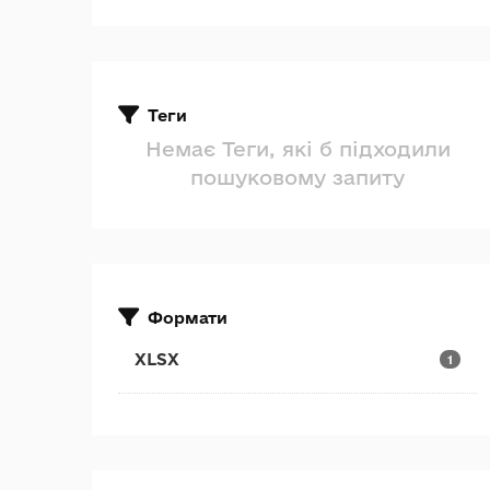
Теги
Немає Теги, які б підходили
пошуковому запиту
Формати
XLSX
1