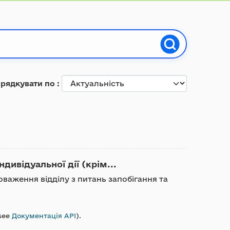
рядкувати по
дивідуальної дії (крім...
оваження відділу з питань запобігання та
see
Документація API
).