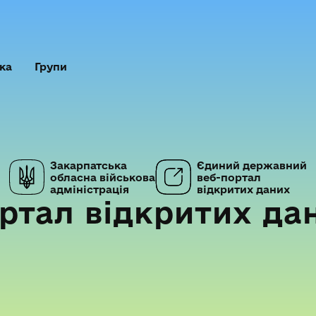
ка
Групи
Закарпатська
Єдиний державний
обласна військова
веб-портал
адміністрація
відкритих даних
ртал відкритих да