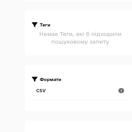
Теги
Немає Теги, які б підходили
пошуковому запиту
Формати
CSV
1