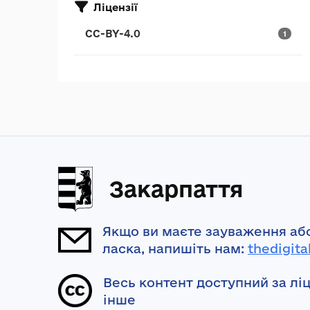
Ліцензії
CC-BY-4.0
1
Закарпаття
Якщо ви маєте зауваження або
ласка, напишіть нам:
thedigita
Весь контент доступний за лі
інше