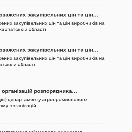
важених закупівельних цін та цін...
ених закупівельних цін та цін виробників на
карпатській області
важених закупівельних цін та цін...
ених закупівельних цін та цін виробників на
атській області
 організацій розпорядника...
адів) департаменту агропромислового
ому організацій