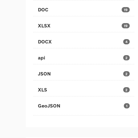
DOC
19
XLSX
19
DOCX
4
api
2
JSON
2
XLS
2
GeoJSON
1