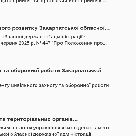
дата прийняття, орган який його прийняв,...
го розвитку Закарпатської обласної...
обласної державної адміністрації -
7 червня 2025 р. № 447 "Про Положення про...
 та оборонної роботи Закарпатської
нту цивільного захисту та оборонної роботи
та територіальних органів...
зевим органом управління яких є департамент
кої обласної державної адміністрації