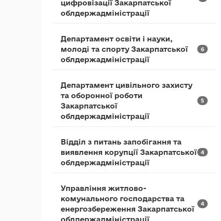
цифровізації Закарпатської
облдержадміністрації
Департамент освіти і науки,
молоді та спорту Закарпатської
6
облдержадміністрації
Департамент цивільного захисту
та оборонної роботи
5
Закарпатської
облдержадміністрації
Відділ з питань запобігання та
виявлення корупції Закарпатської
4
облдержадміністрації
Управління житлово-
комунального господарства та
4
енергозбереження Закарпатської
облдержадміністрації