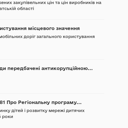
ених закупівельних цін та цін виробників на
атській області
ристування місцевого значення
мобільних доріг загального користування
оди передбачені антикорупційною...
1 Про Регіональну програму...
нку дітей і розвитку мережі дитячих
5 роки