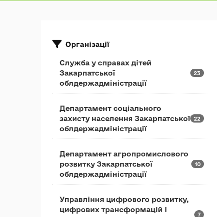
Організації
Служба у справах дітей
Закарпатської
23
облдержадміністрації
Департамент соціального
захисту населення Закарпатської
22
облдержадміністрації
Департамент агропромислового
розвитку Закарпатської
10
облдержадміністрації
Управління цифрового розвитку,
цифрових трансформацій і
7