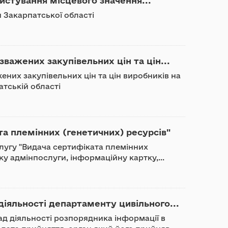
истування місцевого значення...
я Закарпатської області
важених закупівельних цін та цін...
ених закупівельних цін та цін виробників на
атській області
та племінних (генетичних) ресурсів"
лугу "Видача сертифіката племінних
ку адмінпослуги, інформаційну картку,...
іяльності департаменту цивільного...
д діяльності розпорядника інформації в