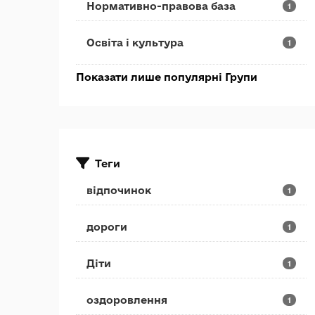
Нормативно-правова база
1
Освіта і культура
1
Показати лише популярні Групи
Теги
відпочинок
1
дороги
1
Діти
1
оздоровлення
1