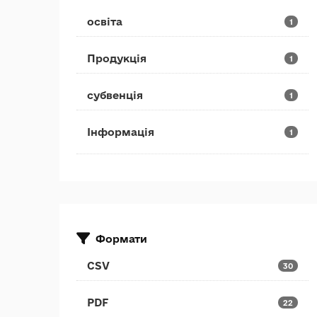
освіта
1
Продукція
1
субвенція
1
Інформація
1
Формати
CSV
30
PDF
22