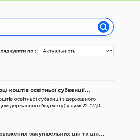
рядкувати по
ці коштів освітньої субвенції...
оштів освітньої субвенції з державного
м державного бюджету) у сумі 22 727,0
важених закупівельних цін та цін...