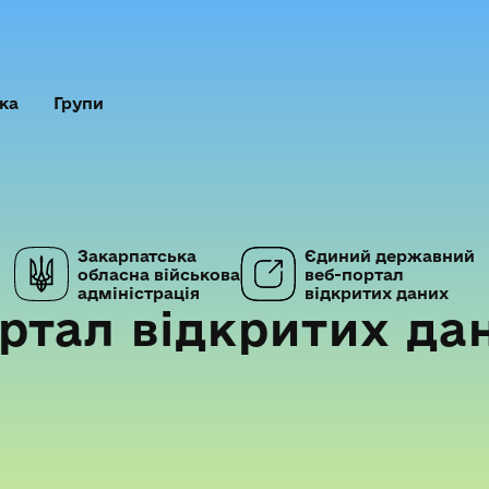
ка
Групи
Закарпатська
Єдиний державний
обласна військова
веб-портал
адміністрація
відкритих даних
ртал відкритих да