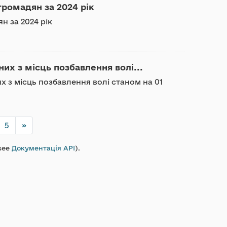
громадян за 2024 рік
н за 2024 рік
них з місць позбавлення волі...
их з місць позбавлення волі станом на 01
5
»
see
Документація API
).