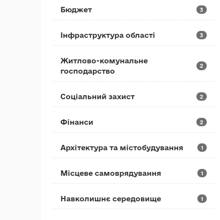
Бюджет
3
Інфраструктура області
3
Житлово-комунальне
2
господарство
Соціальний захист
2
Фінанси
2
Архітектура та містобудування
1
Місцеве самоврядування
1
Навколишнє середовище
1